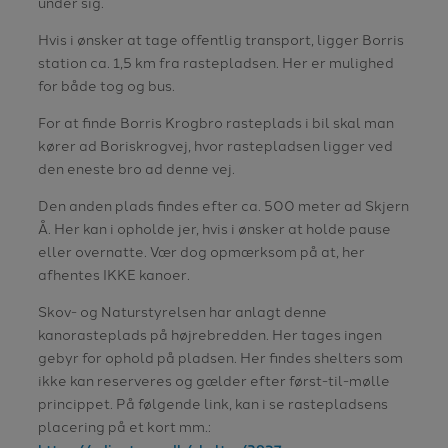
under sig.
Hvis i ønsker at tage offentlig transport, ligger Borris
station ca. 1,5 km fra rastepladsen. Her er mulighed
for både tog og bus.
For at finde Borris Krogbro rasteplads i bil skal man
kører ad Boriskrogvej, hvor rastepladsen ligger ved
den eneste bro ad denne vej.
Den anden plads findes efter ca. 500 meter ad Skjern
Å. Her kan i opholde jer, hvis i ønsker at holde pause
eller overnatte. Vær dog opmærksom på at, her
afhentes IKKE kanoer.
Skov- og Naturstyrelsen har anlagt denne
kanorasteplads på højrebredden. Her tages ingen
gebyr for ophold på pladsen. Her findes shelters som
ikke kan reserveres og gælder efter først-til-mølle
princippet. På følgende link, kan i se rastepladsens
placering på et kort mm.: