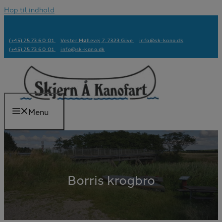
Hop til indhold
(+45) 75 73 60 01
Vester Møllevej 7, 7323 Give
info@sk-kano.dk
(+45) 75 73 60 01
info@sk-kano.dk
Menu
Borris krogbro