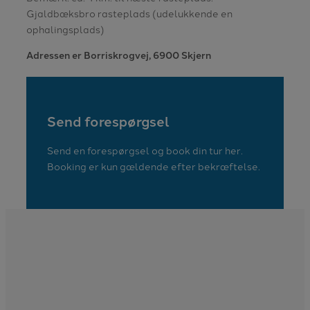
Gjaldbæksbro rasteplads (udelukkende en
ophalingsplads)
Adressen er Borriskrogvej, 6900 Skjern
Send forespørgsel
Send en forespørgsel og book din tur her.
Booking er kun gældende efter bekræftelse.