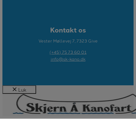
Kontakt os
Vester Møllevej 7, 7323 Give
(+45) 75 73 60 01
info@sk-kano.dk
Luk