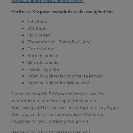
https://udinaturen.dk/shelter/3927
Fra Borris Krogbro rasteplads er der mulighed for:
Teltplads
Bålplads
Muld toilet
Proviantering i Borris By (1 km.)
Flere shelter
Bord og bænke
Skraldespande
Parkering af bil
Ingen mulighed for at afhente kanoer
Ingen mulighed for drikkevand
Der er en ca. 400-500 meter lang grusvej fra
rastepladsen, som fører op til landevejen;
Borriskrogvej. Hvis i ønsker en udflugt til en by, ligger
Borris by ca. 1 km fra rastepladsen. Her er der
mulighed for proviantering (ca. 2 km.)
Bemærk: ca. 4 km. til næste rasteplads: