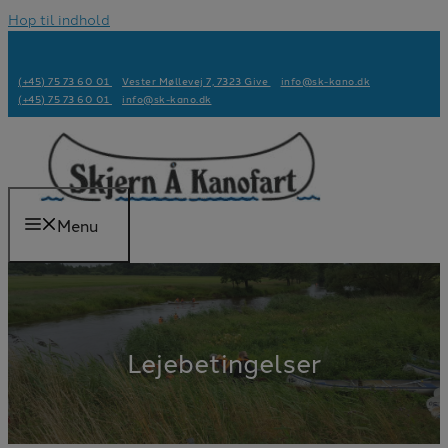
Hop til indhold
(+45) 75 73 60 01
Vester Møllevej 7, 7323 Give
info@sk-kano.dk
(+45) 75 73 60 01
info@sk-kano.dk
Menu
Lejebetingelser