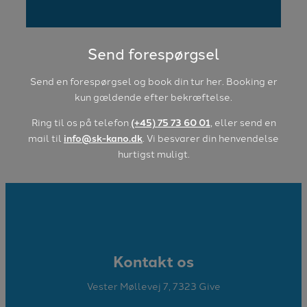
Send forespørgsel
Send en forespørgsel og book din tur her. Booking er
kun gældende efter bekræftelse.
Ring til os på telefon
(+45) 75 73 60 01
, eller send en
mail til
info@sk-kano.dk
. Vi besvarer din henvendelse
hurtigst muligt.
Kontakt os
Vester Møllevej 7, 7323 Give