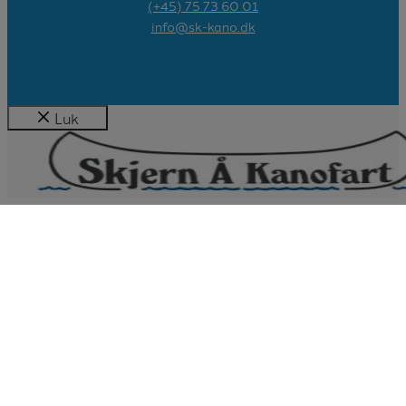
(+45) 75 73 60 01
info@sk-kano.dk
Luk