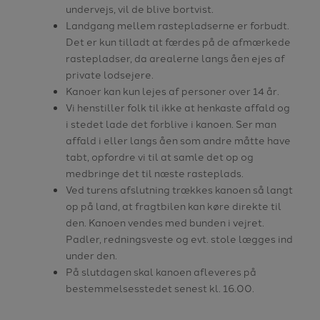
undervejs, vil de blive bortvist.
Landgang mellem rastepladserne er forbudt.
Det er kun tilladt at færdes på de afmærkede
rastepladser, da arealerne langs åen ejes af
private lodsejere.
Kanoer kan kun lejes af personer over 14 år.
Vi henstiller folk til ikke at henkaste affald og
i stedet lade det forblive i kanoen. Ser man
affald i eller langs åen som andre måtte have
tabt, opfordre vi til at samle det op og
medbringe det til næste rasteplads.
Ved turens afslutning trækkes kanoen så langt
op på land, at fragtbilen kan køre direkte til
den. Kanoen vendes med bunden i vejret.
Padler, redningsveste og evt. stole lægges ind
under den.
På slutdagen skal kanoen afleveres på
bestemmelsesstedet senest kl. 16.00.