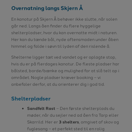
Overnatning langs Skjern Å
En kanotur på Skjern Å behøver ikke slutte, når solen
går ned. Langs åen finder du flere hyggelige
shelterpladser, hvor du kan overnatte midt i naturen.
Her kan du tænde bål, nyde aftensmaden under åben
himmel og falde i søvn til lyden af den rislende å.
Shelterne ligger tæt ved vandet og er oplagte stop,
hvis du er på flerdages kanotur. De fleste pladser har
bålsted, borde/bænke og mulighed for at slå telt op i
området. Nogle pladser kræver booking – vi
anbefaler derfor, at du orienterer dig i god tid.
Shelterpladser
Sandfelt Rast
– Den første shelterplads du
møder, når du sejler ned ad åen fra Tarp eller
Skarrild. Her er
3 shelters
, omgivet af skov og
fuglesang – et perfekt sted til en rolig