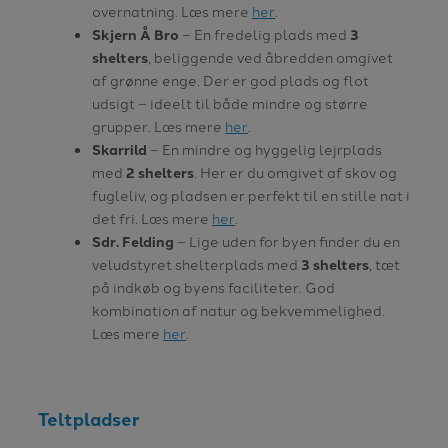
overnatning. Læs mere
her
.
Skjern Å Bro
– En fredelig plads med
3
shelters
, beliggende ved åbredden omgivet
af grønne enge. Der er god plads og flot
udsigt – ideelt til både mindre og større
grupper. Læs mere
her
.
Skarrild
– En mindre og hyggelig lejrplads
med
2 shelters
. Her er du omgivet af skov og
fugleliv, og pladsen er perfekt til en stille nat i
det fri. Læs mere
her
.
Sdr. Felding
– Lige uden for byen finder du en
veludstyret shelterplads med
3 shelters
, tæt
på indkøb og byens faciliteter. God
kombination af natur og bekvemmelighed.
Læs mere
her
.
Teltpladser