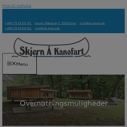
Hop til indhold
(+45) 75 73 60 01
Vester Møllevej 7, 7323 Give
info@sk-kano.dk
(+45) 75 73 60 01
info@sk-kano.dk
Menu
Overnatningsmuligheder