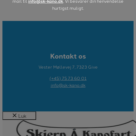
mail til
info@sk-kano.dk
. Vi besvarer din henvendelse
hurtigst muligt.
Kontakt os
Vester Møllevej 7, 7323 Give
(+45) 75 73 60 01
info@sk-kano.dk
Luk